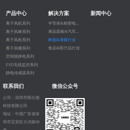
产品中心
解决方案
新闻中心
半
导体&精密电子行业
离子风机系列
液
晶面板&汽车行业
离子风棒系列
树脂&薄膜行业
离子风枪系列
食品&医疗品行业
离子风嘴系列
空间除静电系列
ESD无线监控系列
静电传感器系列
联系我们
微信公众号
公司：深圳市凯仕德
科技有限公司
地址：中国广东省深
圳市宝安区大洋路90