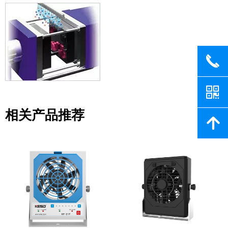
끅
낃
相关产品推荐
녕